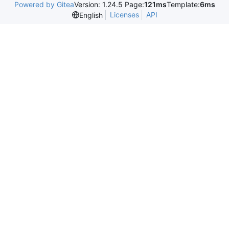
Powered by Gitea
Version: 1.24.5 Page:
121ms
Template:
6ms
Licenses
API
English