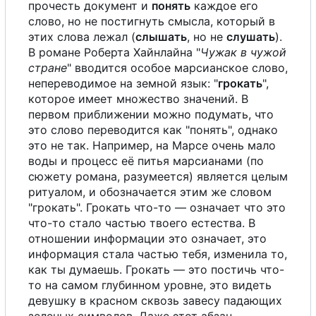
прочесть документ и
понять
каждое
е
г
о
слово, но не постигнуть смысла, который в
этих слова лежал (
слышать
, но не
слушать
).
В
романе Роберта Хайнлайна "
Чужак в чужой
стране
" вводится
о
с
о
б
о
е
марсианское слово,
непереводимое на земной язык: "
грокать
",
которое имеет множество значений.
В
первом приближении можно подумать, что
это слово переводится как "понять", однако
это не так. Например, на
М
а
р
с
е
очень мало
воды и процесс её питья марсианами (по
сюжету романа, разумеется) является целым
ритуалом, и обозначается этим же словом
"грокать". Грокать что-то — означает что это
что-то стало частью твоего естества.
В
отношении информации это означает, это
информация стала частью тебя, изменила то,
как ты думаешь. Грокать — это постичь что-
то на самом глубинном уровне, это видеть
девушку в красном сквозь завесу падающих
зеленых символов. Даже этот абзац