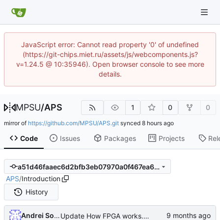
JavaScript error: Cannot read property '0' of undefined
(https://git-chips.miet.ru/assets/js/webcomponents.js?
v=1.24.5 @ 10:35946). Open browser console to see more
details.
MPSU
/
APS
1
0
0
mirror of
https://github.com/MPSU/APS.git
synced
Code
Issues
Packages
Projects
Rel
a51d46faaec6d2bfb3eb07970a0f467ea6c1235f
APS
/
Introduction
History
Andrei Solodovnikov
Update How FPGA works.md