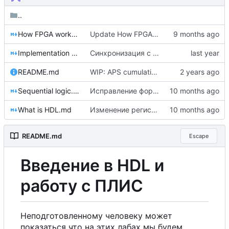
..
How FPGA works.md
Update How FPGA works.md
Implementation steps.md
Синхронизация с правками публикуемого издания (
README.md
WIP: APS cumulative update (
#98
)
Sequential logic.md
Исправление формулировки в итогах главы последовательностной логики
What is HDL.md
Изменение регистра в ссылках на заголовки (
README.md
Escape
Введение в HDL и
работу
с
ПЛИС
Неподготовленному человеку может
показаться что на этих лабах мы будем