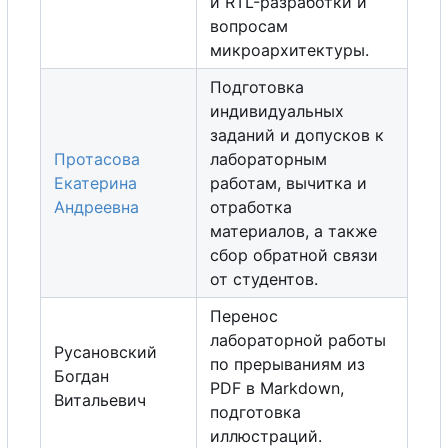
и RTL-разработки и
вопросам
микроархитектуры.
Подготовка
индивидуальных
заданий и допусков к
Протасова
лабораторным
Екатерина
работам, вычитка и
Андреевна
отработка
материалов,
а
также
с
б
о
р
обратной связи
от студентов.
Перенос
лабораторной работы
Русановский
по прерываниям из
Богдан
PDF в Markdown,
Витальевич
подготовка
иллюстраций.