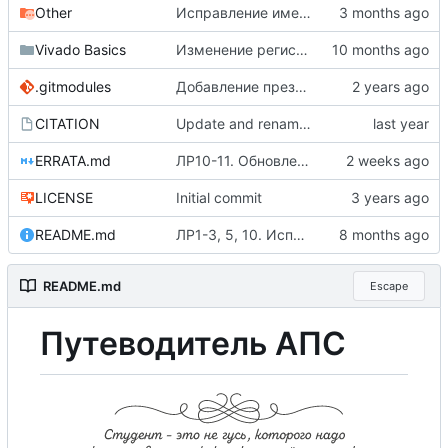
Other
Исправление имени модуля в примере FAQ
Vivado Basics
Изменение регистра в ссылках на заголовки (
.gitmodules
Добавление презентаций лекций в виде сабмодуля
CITATION
Update and rename CITATION.cff to CITATION
ERRATA.md
ЛР10-11. Обновление листинга
LICENSE
Initial commit
README.md
ЛР1-3, 5, 10. Исправление орфографии и формулировок (
README.md
Escape
Путеводитель АПС