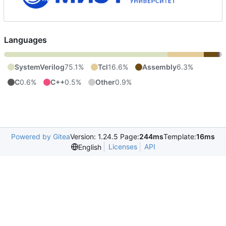
Languages
SystemVerilog
75.1%
Tcl
16.6%
Assembly
6.3%
C
0.6%
C++
0.5%
Other
0.9%
Powered by Gitea
Version: 1.24.5 Page:
244ms
Template:
16ms
Licenses
API
English