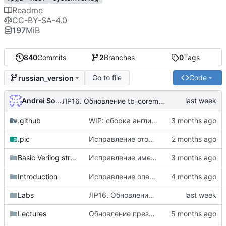
Readme
CC-BY-SA-4.0
197
MiB
840
Commits
2
Branches
0
Tags
Go to file
Code
russian_version
Andrei Solodovnikov
ЛР16. Обновление tb_coremark
.github
WIP: сборка английской версии mdbook
.pic
Исправление отображения svg (
#164
)
Basic Verilog structures
Исправление имени модуля в примере common mistakes
Introduction
Исправление опечаток в документе "What is HDL"
Labs
ЛР16. Обновление tb_coremark
Lectures
Обновление презентаций лекций