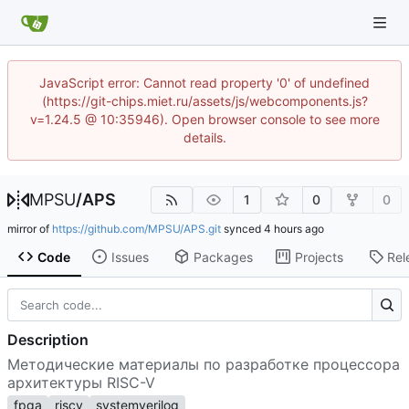
JavaScript error: Cannot read property '0' of undefined
(https://git-chips.miet.ru/assets/js/webcomponents.js?
v=1.24.5 @ 10:35946). Open browser console to see more
details.
MPSU
/
APS
1
0
0
mirror of
https://github.com/MPSU/APS.git
synced
Code
Issues
Packages
Projects
Rel
Description
Методические материалы по разработке процессора
архитектуры RISC-V
fpga
riscv
systemverilog