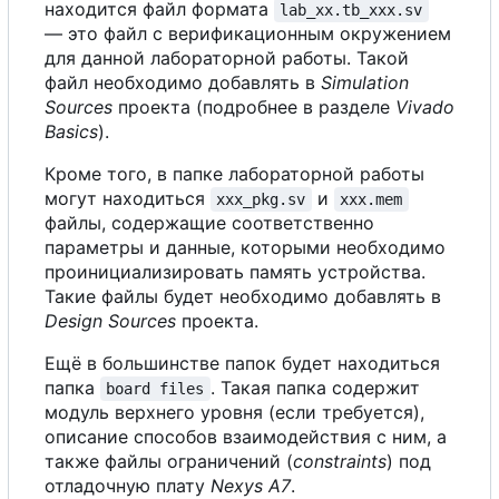
находится файл формата
lab_xx.tb_xxx.sv
— это файл
с
верификационным окружением
для данной лабораторной работы. Такой
файл необходимо добавлять в
Simulation
Sources
проекта (подробнее в разделе
Vivado
Basics
).
Кроме того, в папке лабораторной работы
могут находиться
и
xxx_pkg.sv
xxx.mem
файлы, содержащие соответственно
параметры и данные, которыми необходимо
проинициализировать память устройства.
Такие файлы будет необходимо добавлять в
Design Sources
проекта.
Ещё в большинстве папок будет находиться
папка
. Такая папка содержит
board files
модуль верхнего уровня (если требуется),
описание способов взаимодействия
с
ним,
а
также файлы ограничений (
constraints
) под
отладочную плату
Nexys A7
.