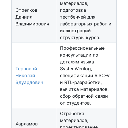
материалов,
Стрелков
подготовка
Даниил
тестбенчей для
Владимирович
лабораторных работ и
иллюстраций
структуры курса.
Профессиональные
консультации по
деталям языка
Терновой
SystemVerilog,
Николай
спецификации RISC-V
Эдуардович
и RTL-разработки,
вычитка материалов,
с
б
о
р
обратной связи
от студентов.
Отработка
материалов,
Харламов
проектирование