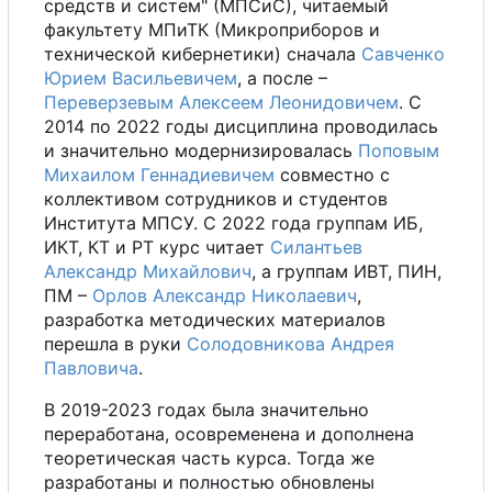
средств и систем" (МПСиС), читаемый
факультету МПиТК (Микроприборов и
технической кибернетики) сначала
Савченко
Юрием Васильевичем
,
а
после
–
Переверзевым Алексеем Леонидовичем
.
С
2014 по 2022 годы дисциплина проводилась
и значительно модернизировалась
Поповым
Михаилом Геннадиевичем
совместно
с
коллективом сотрудников и студентов
Института МПСУ.
С
2022 года группам ИБ,
ИКТ,
К
Т
и
Р
Т
курс читает
Силантьев
Александр Михайлович
,
а
группам ИВТ, ПИН,
ПМ
–
Орлов Александр Николаевич
,
разработка методических материалов
перешла в руки
Солодовникова Андрея
Павловича
.
В
2019-2023 годах была значительно
переработана, осовременена и дополнена
теоретическая часть курса. Тогда же
разработаны и полностью обновлены