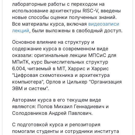
лабораторные работы
с
переходом на
использование архитектуры RISC-V, введены
новые способы оценки полученных знаний.
В
с
е
материалы курса, включая
видеозаписи
лекций
, были выложены в свободный доступ.
Основное влияние на структуру и
содержание курса в современном виде
оказали: оригинальные лекции МПСиС для
МПиТК, курс Вычислительных структур
6.004, читаемый в MIT, Харрис и Харрис
"Цифровая схемотехника и архитектура
компьютера", Орлов и Цилькер "Организация
ЭВМ и систем".
Авторами курса в
е
г
о
текущем виде
являются: Попов Михаил Геннадиевич и
Солодовников Андрей Павлович.
С
подготовкой курса и репозитория
помогали студенты и сотрудники института