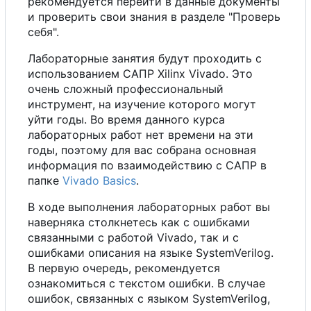
рекомендуется перейти в данные документы
и проверить свои знания в разделе "Проверь
себя".
Лабораторные занятия будут проходить
с
использованием САПР Xilinx Vivado. Это
очень сложный профессиональный
инструмент, на изучение которого могут
уйти годы.
В
о
время данного курса
лабораторных работ нет времени на эти
годы, поэтому для вас собрана основная
информация по взаимодействию
с
САПР в
папке
Vivado Basics
.
В
ходе выполнения лабораторных работ вы
наверняка столкнетесь как
с
ошибками
связанными
с
работой Vivado, так и
с
ошибками описания на языке SystemVerilog.
В
первую очередь, рекомендуется
ознакомиться
с
текстом ошибки.
В
случае
ошибок, связанных
с
языком SystemVerilog,