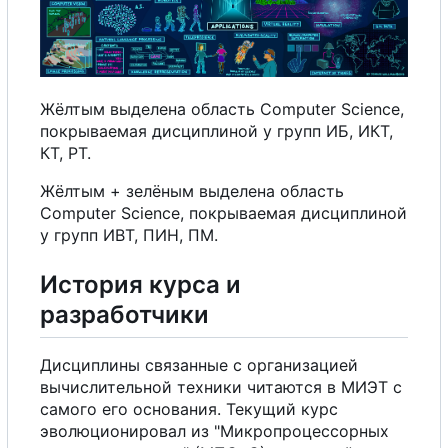
Жёлтым выделена область Computer Science,
покрываемая дисциплиной
у
групп ИБ, ИКТ,
К
Т
,
Р
Т
.
Жёлтым + зелёным выделена область
Computer Science, покрываемая дисциплиной
у
групп ИВТ, ПИН, ПМ.
История курса и
разработчики
Дисциплины связанные
с
организацией
вычислительной техники читаются в МИЭТ
с
самого
е
г
о
основания. Текущий курс
эволюционировал из "Микропроцессорных