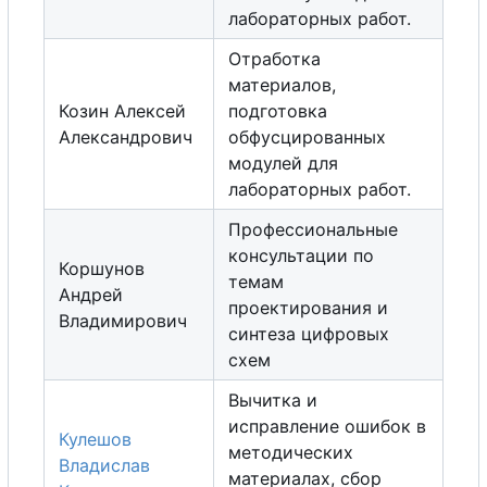
лабораторных работ.
Отработка
материалов,
Козин Алексей
подготовка
Александрович
обфусцированных
модулей для
лабораторных работ.
Профессиональные
консультации по
Коршунов
темам
Андрей
проектирования и
Владимирович
синтеза цифровых
схем
Вычитка и
исправление ошибок в
Кулешов
методических
Владислав
материалах,
с
б
о
р