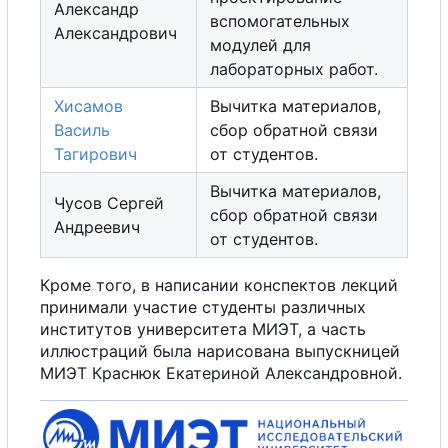
Александр
вспомогательных
Александрович
модулей для
лабораторных работ.
Хисамов
Вычитка материалов,
Василь
с
б
о
р
обратной связи
Тагирович
от студентов.
Вычитка материалов,
Чусов Сергей
с
б
о
р
обратной связи
Андреевич
от студентов.
Кроме того, в написании конспектов лекций
принимали участие студенты различных
институтов университета МИЭТ,
а
часть
иллюстраций была нарисована выпускницей
МИЭТ Краснюк Екатериной Александровной.