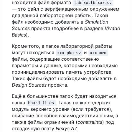
находится файл формата
lab_xx.tb_xxx.sv
— это файл
с
верификационным окружением
для данной лабораторной работы. Такой
файл необходимо добавлять в
Simulation
Sources
проекта (подробнее в разделе
Vivado
Basics
).
Кроме того, в папке лабораторной работы
могут находиться
и
xxx_pkg.sv
xxx.mem
файлы, содержащие соответственно
параметры и данные, которыми необходимо
проинициализировать память устройства.
Такие файлы будет необходимо добавлять в
Design Sources
проекта.
Ещё в большинстве папок будет находиться
папка
. Такая папка содержит
board files
модуль верхнего уровня (если требуется),
описание способов взаимодействия
с
ним,
а
также файлы ограничений (
constraints
) под
отладочную плату
Nexys A7
.