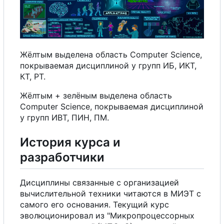
Жёлтым выделена область Computer Science,
покрываемая дисциплиной
у
групп ИБ, ИКТ,
К
Т
,
Р
Т
.
Жёлтым + зелёным выделена область
Computer Science, покрываемая дисциплиной
у
групп ИВТ, ПИН, ПМ.
История курса и
разработчики
Дисциплины связанные
с
организацией
вычислительной техники читаются в МИЭТ
с
самого
е
г
о
основания. Текущий курс
эволюционировал из "Микропроцессорных