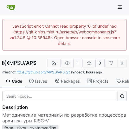
JavaScript error: Cannot read property '0' of undefined
(https://git-chips.miet.ru/assets/js/webcomponents.js?
v=1.24.5 @ 10:35946). Open browser console to see more
details.
MPSU
/
APS
1
0
0
mirror of
https://github.com/MPSU/APS.git
synced
Code
Issues
Packages
Projects
Rel
Description
Методические материалы по разработке процессора
архитектуры RISC-V
fpga
riscv
systemverilog