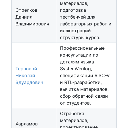
материалов,
Стрелков
подготовка
Даниил
тестбенчей для
Владимирович
лабораторных работ и
иллюстраций
структуры курса.
Профессиональные
консультации по
деталям языка
Терновой
SystemVerilog,
Николай
спецификации RISC-V
Эдуардович
и RTL-разработки,
вычитка материалов,
с
б
о
р
обратной связи
от студентов.
Отработка
материалов,
Харламов
проектирование