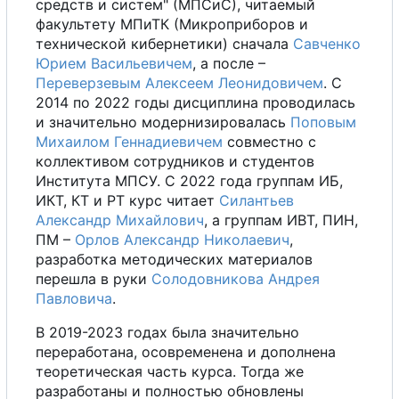
средств и систем" (МПСиС), читаемый
факультету МПиТК (Микроприборов и
технической кибернетики) сначала
Савченко
Юрием Васильевичем
,
а
после
–
Переверзевым Алексеем Леонидовичем
.
С
2014 по 2022 годы дисциплина проводилась
и значительно модернизировалась
Поповым
Михаилом Геннадиевичем
совместно
с
коллективом сотрудников и студентов
Института МПСУ.
С
2022 года группам ИБ,
ИКТ,
К
Т
и
Р
Т
курс читает
Силантьев
Александр Михайлович
,
а
группам ИВТ, ПИН,
ПМ
–
Орлов Александр Николаевич
,
разработка методических материалов
перешла в руки
Солодовникова Андрея
Павловича
.
В
2019-2023 годах была значительно
переработана, осовременена и дополнена
теоретическая часть курса. Тогда же
разработаны и полностью обновлены