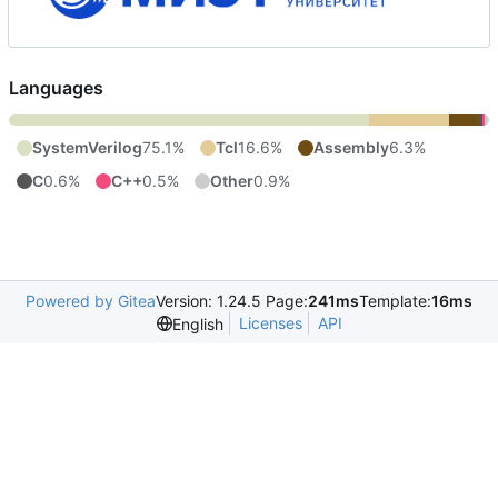
Languages
SystemVerilog
75.1%
Tcl
16.6%
Assembly
6.3%
C
0.6%
C++
0.5%
Other
0.9%
Powered by Gitea
Version: 1.24.5 Page:
241ms
Template:
16ms
Licenses
API
English