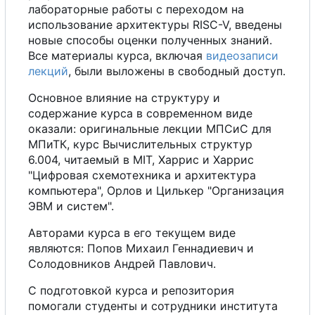
лабораторные работы
с
переходом на
использование архитектуры RISC-V, введены
новые способы оценки полученных знаний.
В
с
е
материалы курса, включая
видеозаписи
лекций
, были выложены в свободный доступ.
Основное влияние на структуру и
содержание курса в современном виде
оказали: оригинальные лекции МПСиС для
МПиТК, курс Вычислительных структур
6.004, читаемый в MIT, Харрис и Харрис
"Цифровая схемотехника и архитектура
компьютера", Орлов и Цилькер "Организация
ЭВМ и систем".
Авторами курса в
е
г
о
текущем виде
являются: Попов Михаил Геннадиевич и
Солодовников Андрей Павлович.
С
подготовкой курса и репозитория
помогали студенты и сотрудники института