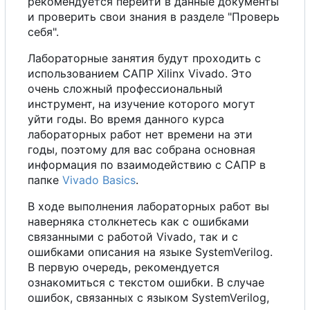
рекомендуется перейти в данные документы
и проверить свои знания в разделе "Проверь
себя".
Лабораторные занятия будут проходить
с
использованием САПР Xilinx Vivado. Это
очень сложный профессиональный
инструмент, на изучение которого могут
уйти годы.
В
о
время данного курса
лабораторных работ нет времени на эти
годы, поэтому для вас собрана основная
информация по взаимодействию
с
САПР в
папке
Vivado Basics
.
В
ходе выполнения лабораторных работ вы
наверняка столкнетесь как
с
ошибками
связанными
с
работой Vivado, так и
с
ошибками описания на языке SystemVerilog.
В
первую очередь, рекомендуется
ознакомиться
с
текстом ошибки.
В
случае
ошибок, связанных
с
языком SystemVerilog,