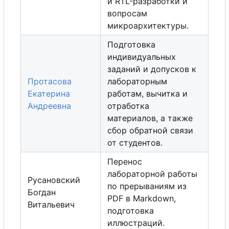
и RTL-разработки и
вопросам
микроархитектуры.
Подготовка
индивидуальных
заданий и допусков к
Протасова
лабораторным
Екатерина
работам, вычитка и
Андреевна
отработка
материалов,
а
также
с
б
о
р
обратной связи
от студентов.
Перенос
лабораторной работы
Русановский
по прерываниям из
Богдан
PDF в Markdown,
Витальевич
подготовка
иллюстраций.