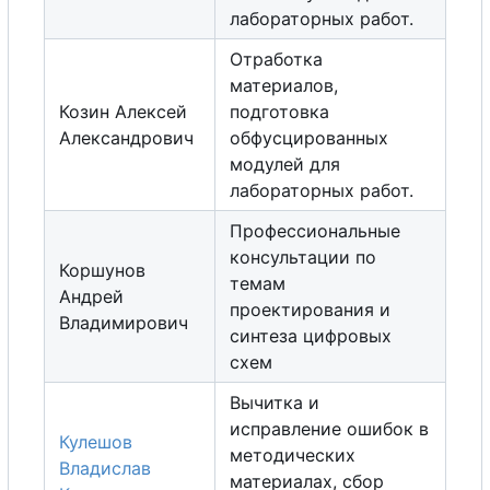
лабораторных работ.
Отработка
материалов,
Козин Алексей
подготовка
Александрович
обфусцированных
модулей для
лабораторных работ.
Профессиональные
консультации по
Коршунов
темам
Андрей
проектирования и
Владимирович
синтеза цифровых
схем
Вычитка и
исправление ошибок в
Кулешов
методических
Владислав
материалах,
с
б
о
р