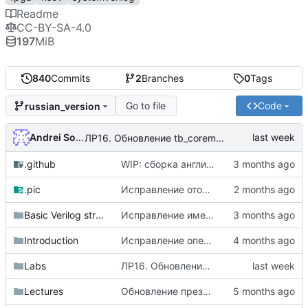
Readme
CC-BY-SA-4.0
197
MiB
840
Commits
2
Branches
0
Tags
Go to file
Code
russian_version
Andrei Solodovnikov
ЛР16. Обновление tb_coremark
.github
WIP: сборка английской версии mdbook
.pic
Исправление отображения svg (
#164
)
Basic Verilog structures
Исправление имени модуля в примере common mistakes
Introduction
Исправление опечаток в документе "What is HDL"
Labs
ЛР16. Обновление tb_coremark
Lectures
Обновление презентаций лекций