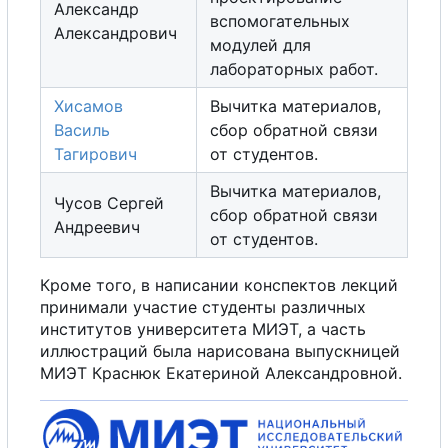
Александр
вспомогательных
Александрович
модулей для
лабораторных работ.
Хисамов
Вычитка материалов,
Василь
с
б
о
р
обратной связи
Тагирович
от студентов.
Вычитка материалов,
Чусов Сергей
с
б
о
р
обратной связи
Андреевич
от студентов.
Кроме того, в написании конспектов лекций
принимали участие студенты различных
институтов университета МИЭТ,
а
часть
иллюстраций была нарисована выпускницей
МИЭТ Краснюк Екатериной Александровной.