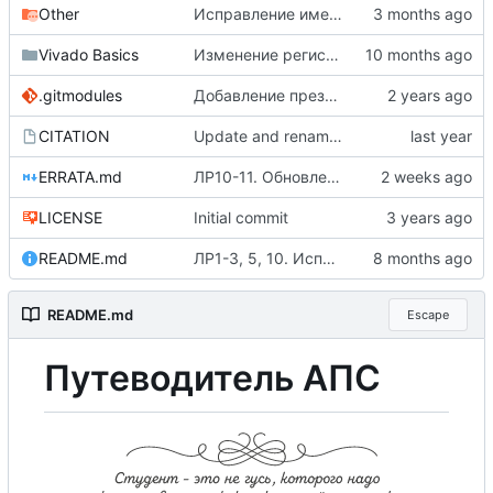
Other
Исправление имени модуля в примере FAQ
Vivado Basics
Изменение регистра в ссылках на заголовки (
.gitmodules
Добавление презентаций лекций в виде сабмодуля
CITATION
Update and rename CITATION.cff to CITATION
ERRATA.md
ЛР10-11. Обновление листинга
LICENSE
Initial commit
README.md
ЛР1-3, 5, 10. Исправление орфографии и формулировок (
README.md
Escape
Путеводитель АПС